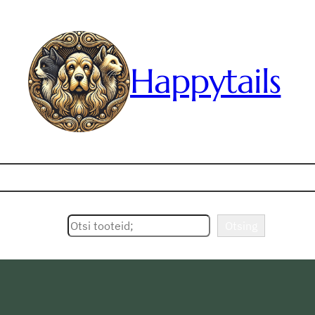
Happytails
Otsing
Otsing