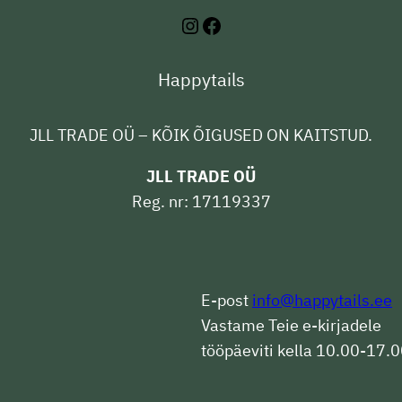
Instagram
Facebook
Happytails
JLL TRADE OÜ – KÕIK ÕIGUSED ON KAITSTUD.
JLL TRADE OÜ
Reg. nr: 17119337
E-post
info@happytails.ee
Vastame Teie e-kirjadele
tööpäeviti kella 10.00-17.0