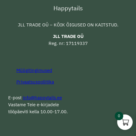
Happytails
JLL TRADE OÜ – KÕIK ÕIGUSED ON KAITSTUD.
JLL TRADE OÜ
Reg. nr: 17119337
Müügitingimused
Privaatsuspoliitika
E-post
info@happytails.ee
Vastame Teie e-kirjadele
tööpäeviti kella 10.00-17.00.
0