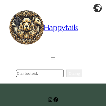
Happytails
Otsing
Otsing
Instagram
Facebook