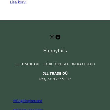
Lisa korvi
Instagram
Facebook
Happytails
JLL TRADE OÜ – KÕIK ÕIGUSED ON KAITSTUD.
JLL TRADE OÜ
Reg. nr: 17119337
Müügitingimused