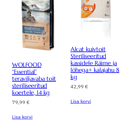
Alcat kuivtoit
Steriliseeritud
kassidele Räime ja
WOLFOOD
lõhega+ kalajahu 8
“Essential”
kg
teraviljavaba toit
steriliseeritud
42,99
€
koertele, 14 kg
Lisa korvi
79,99
€
Lisa korvi