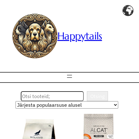
Happytails
Otsing
Otsing