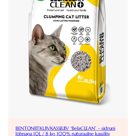
BENTONIITKUIVKASSILIIV “BelaCLEAN” – sidruni
lõhnaga 10L / 8 kg, 100% naturaalne kassiliiv