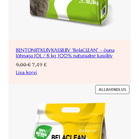
BENTONIITKUIVKASSILIIV “BelaCLEAN” – õuna
lõhnaga 10L / 8 kg, 100% naturaalne kassiliiv
Algne
Praegune
9,00
€
7,49
€
hind
hind
Lisa korvi
oli:
on:
9,00 €.
7,49 €.
SOOD
ALLAHINDLUS
TOOD