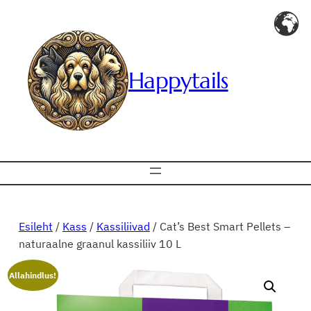
Liigu
sisu
juurde
Happytails
Esileht
/
Kass
/
Kassiliivad
/ Cat’s Best Smart Pellets –
naturaalne graanul kassiliiv 10 L
Allahindlus!