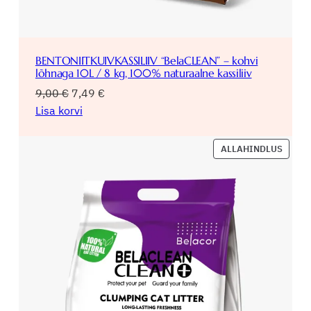
BENTONIITKUIVKASSILIIV “BelaCLEAN” – kohvi
lõhnaga 10L / 8 kg, 100% naturaalne kassiliiv
Algne
Praegune
9,00
€
7,49
€
hind
hind
Lisa korvi
oli:
on:
9,00 €.
7,49 €.
SOOD
ALLAHINDLUS
TOOD