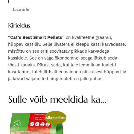
B
:
o
e
Lisainfo
1
n
s
t
9
:
Kirjeldus
S
,
1
m
“Cat’s Best Smart Pellets”
on kvaliteetne graanul,
9
4
a
hüppav kassiliiv. Selle liivatera ei kleepu kassi karvadesse,
r
9
,
mistõttu on see eriti soovitatav pikkade karvadega
t
kassidele. See on väga ökonoomne, seega jätkub seda
0
P
tõesti kauaks. Pärast seda, kui teie lemmik on tualetti
€
0
e
kasutanud, tuleb lihtsalt eemaldada niiskusest hüppav liiv
l
ja kõvad väljaheited ning tualett on jälle puhas.
.
l
€
e
Sulle võib meeldida ka…
t
.
s
–
n
Allahindlus!
a
t