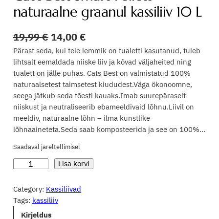
naturaalne graanul kassiliiv 10 L
A
P
19,99
€
14,00
€
l
r
Pärast seda, kui teie lemmik on tualetti kasutanud, tuleb
lihtsalt eemaldada niiske liiv ja kõvad väljaheited ning
g
a
tualett on jälle puhas. Cats Best on valmistatud 100%
n
e
naturaalsetest taimsetest kiududest.Väga ökonoomne,
seega jätkub seda tõesti kauaks.Imab suurepäraselt
e
g
niiskust ja neutraliseerib ebameeldivaid lõhnu.Liivil on
h
u
meeldiv, naturaalne lõhn – ilma kunstlike
i
n
lõhnaaineteta.Seda saab komposteerida ja see on 100%…
n
e
Saadaval järeltellimisel
d
h
C
Lisa korvi
a
o
i
t
Category:
Kassiliivad
l
n
'
Tags:
kassiliiv
i
d
s
Kirjeldus