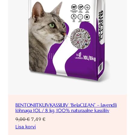
BENTONIITKUIVKASSILIIV “BelaCLEAN” – lavendli
lõhnaga 10L / 8 kg, 100% naturaalne kassiliiv
Algne
Praegune
9,00
€
7,49
€
hind
hind
Lisa korvi
oli:
on: