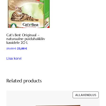
u
r
a
a
l
n
Cat’s Best Originaal –
e
naturaalne puiduhakkliiv
g
kassidele 20 L
r
Algne
Praegune
25,00
€
23,00
€
a
hind
hind
oli:
on:
a
Lisa korvi
25,00 €.
23,00 €.
n
u
l
k
Related products
a
s
SOOD
ALLAHINDLUS
s
TOOD
i