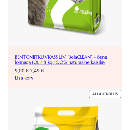
BENTONIITKUIVKASSILIIV “BelaCLEAN” – õuna
lõhnaga 10L / 8 kg, 100% naturaalne kassiliiv
Algne
Praegune
9,00
€
7,49
€
hind
hind
Lisa korvi
oli:
on:
9,00 €.
7,49 €.
SOOD
ALLAHINDLUS
TOOD