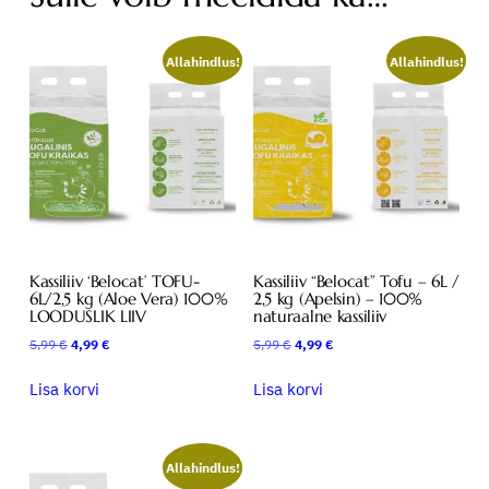
O
9
F
€
9
U
Allahindlus!
Allahindlus!
.
–
6
€
L
.
/
2
,
5
k
Kassiliiv ‘Belocat’ TOFU-
Kassiliiv “Belocat” Tofu – 6L /
g
6L/2,5 kg (Aloe Vera) 100%
2,5 kg (Apelsin) – 100%
(
LOODUSLIK LIIV
naturaalne kassiliiv
Õ
Algne
Praegune
Algne
Praegune
5,99
€
4,99
€
5,99
€
4,99
€
u
hind
hind
hind
hind
oli:
on:
oli:
on:
n
Lisa korvi
Lisa korvi
5,99 €.
4,99 €.
5,99 €.
4,99 €.
)
–
1
Allahindlus!
0