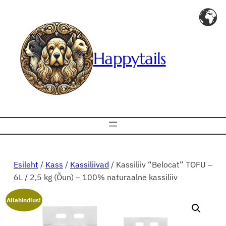
Liigu
sisu
juurde
Happytails
Esileht
/
Kass
/
Kassiliivad
/ Kassiliiv “Belocat” TOFU –
6L / 2,5 kg (Õun) – 100% naturaalne kassiliiv
Allahindlus!