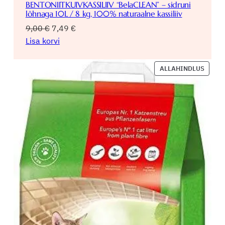
BENTONIITKUIVKASSILIIV “BelaCLEAN” – sidruni
lõhnaga 10L / 8 kg, 100% naturaalne kassiliiv
Algne
Praegune
9,00
€
7,49
€
hind
hind
Lisa korvi
oli:
on:
9,00 €.
7,49 €.
SOOD
ALLAHINDLUS
TOOD