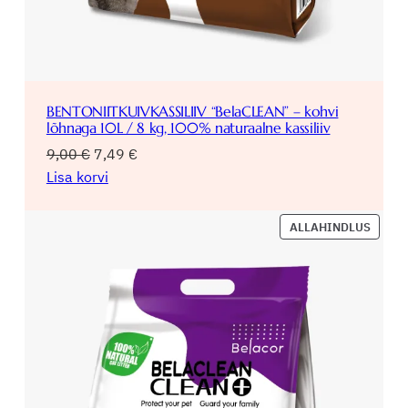
BENTONIITKUIVKASSILIIV “BelaCLEAN” – kohvi
lõhnaga 10L / 8 kg, 100% naturaalne kassiliiv
Algne
Praegune
9,00
€
7,49
€
hind
hind
Lisa korvi
oli:
on:
9,00 €.
7,49 €.
SOOD
ALLAHINDLUS
TOOD