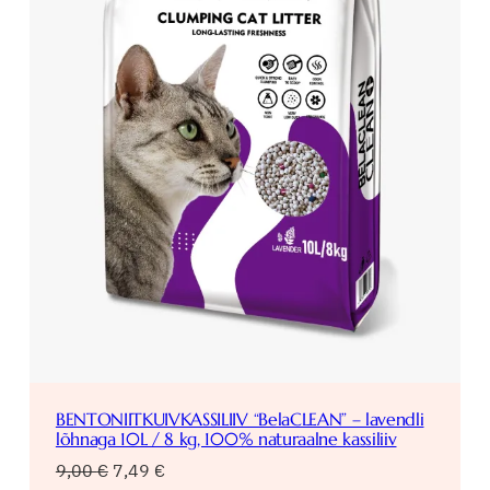
BENTONIITKUIVKASSILIIV “BelaCLEAN” – lavendli
lõhnaga 10L / 8 kg, 100% naturaalne kassiliiv
Algne
Praegune
9,00
€
7,49
€