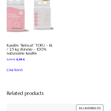
0
%
n
a
t
u
r
a
Kassiliiv “Belocat” TOFU – 6L
/ 2,5 kg (Kirsõis) – 100%
a
naturaalne kassiliiv
l
Algne
Praegune
5,99
€
4,99
€
n
hind
hind
e
oli:
on:
Lisa korvi
5,99 €.
4,99 €.
k
a
s
s
Related products
i
l
i
SOOD
ALLAHINDLUS