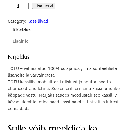
n
e
K
Lisa korvi
a
e
g
s
Category:
Kassiliivad
h
u
s
Kirjeldus
i
n
i
l
n
e
Lisainfo
i
d
h
i
Kirjeldus
v
o
i
"
TOFU – valmistatud 100% soja­jahust, ilma sünteetiliste
l
n
B
lisandite ja värvaineteta.
i
d
e
TOFU kassiliiv imab kiiresti niiskust ja neutraliseerib
l
:
o
ebameeldivaid lõhnu. See on eriti õrn sinu kassi tundlike
o
käppade vastu. Märjaks saades moodustab see kassiliiv
5
n
c
kõvad klombid, mida saad kassitoaletist lihtsalt ja kiiresti
a
,
:
eemaldada.
t
9
4
"
9
,
Sulle võib meeldida ka…
T