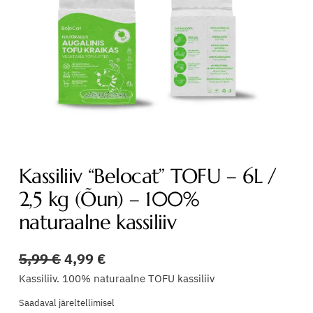
Kassiliiv “Belocat” TOFU – 6L /
2,5 kg (Õun) – 100%
naturaalne kassiliiv
A
P
5,99
€
4,99
€
l
r
Kassiliiv. 100% naturaalne TOFU kassiliiv
g
a
Saadaval järeltellimisel