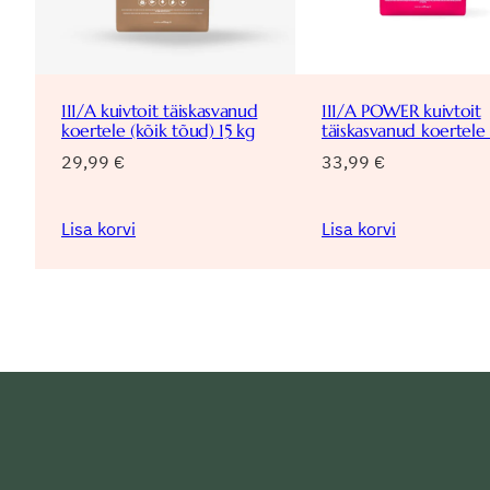
111/A kuivtoit täiskasvanud
111/A POWER kuivtoit
koertele (kõik tõud) 15 kg
täiskasvanud koertele 
29,99
€
33,99
€
Lisa korvi
Lisa korvi