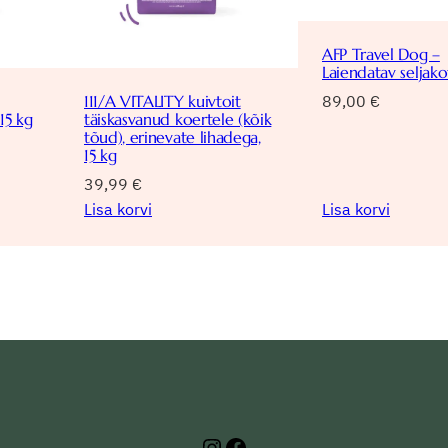
AFP Travel Dog –
Laiendatav seljako
89,00
€
111/A VITALITY kuivtoit
15 kg
täiskasvanud koertele (kõik
tõud), erinevate lihadega,
15 kg
39,99
€
Lisa korvi
Lisa korvi
Instagram
Facebook