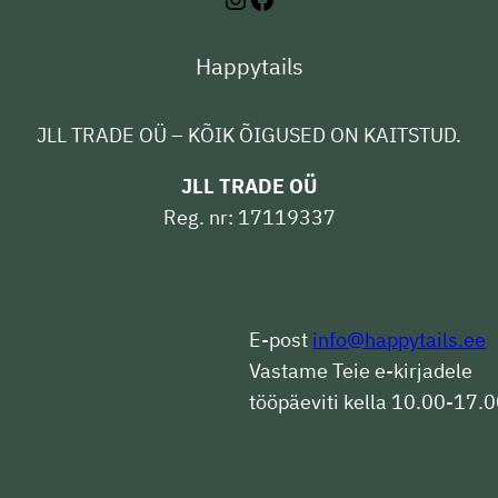
Happytails
JLL TRADE OÜ – KÕIK ÕIGUSED ON KAITSTUD.
JLL TRADE OÜ
Reg. nr: 17119337
E-post
info@happytails.ee
Vastame Teie e-kirjadele
tööpäeviti kella 10.00-17.0