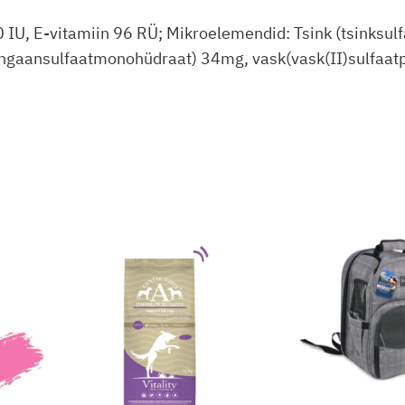
0 IU, E-vitamiin 96 RÜ; Mikroelemendid: Tsink (tsinks
gaansulfaatmonohüdraat) 34mg, vask(vask(II)sulfaatpe