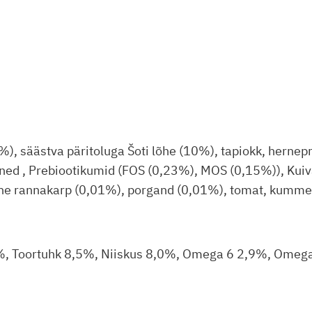
), säästva päritoluga Šoti lõhe (10%), tapiokk, hernepr
ined , Prebiootikumid (FOS (0,23%), MOS (0,15%)), Kuivat
ne rannakarp (0,01%), porgand (0,01%), tomat, kummel, 
%, Toortuhk 8,5%, Niiskus 8,0%, Omega 6 2,9%, Omega