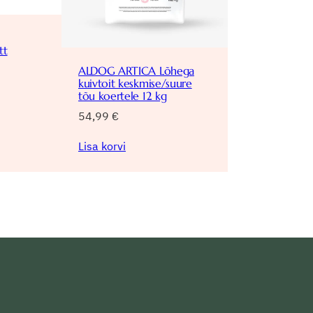
tt
ALDOG ARTICA Lõhega
kuivtoit keskmise/suure
tõu koertele 12 kg
54,99
€
Lisa korvi