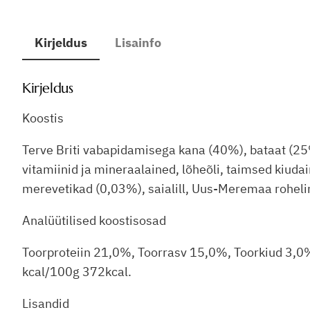
Kirjeldus
Lisainfo
Kirjeldus
Koostis
Terve Briti vabapidamisega kana (40%), bataat (25%
vitamiinid ja mineraalained, lõheõli, taimsed kiuda
merevetikad (0,03%), saialill, Uus-Meremaa roheli
Analüütilised koostisosad
Toorproteiin 21,0%, Toorrasv 15,0%, Toorkiud 3,0
kcal/100g 372kcal.
Lisandid