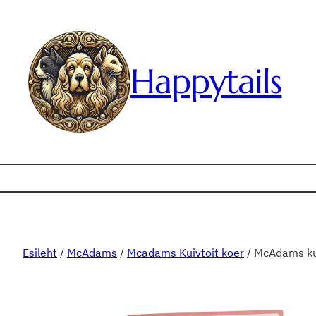
Liigu
sisu
juurde
Happytails
Esileht
/
McAdams
/
Mcadams Kuivtoit koer
/ McAdams kui