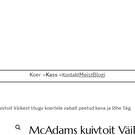
Koer
Kass
Meist
Blogi
Kontakt
vtoit Väikest tõugu koertele vabalt peetud kana ja lõhe 5kg
McAdams kuivtoit Väik