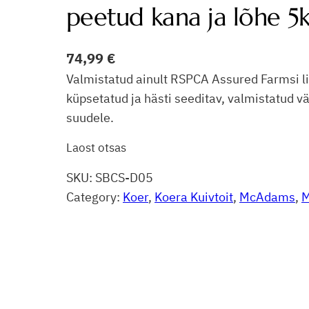
peetud kana ja lõhe 5
74,99
€
Valmistatud ainult RSPCA Assured Farmsi liha
küpsetatud ja hästi seeditav, valmistatud 
suudele.
Laost otsas
SKU:
SBCS-D05
Category:
Koer
, 
Koera Kuivtoit
, 
McAdams
, 
M