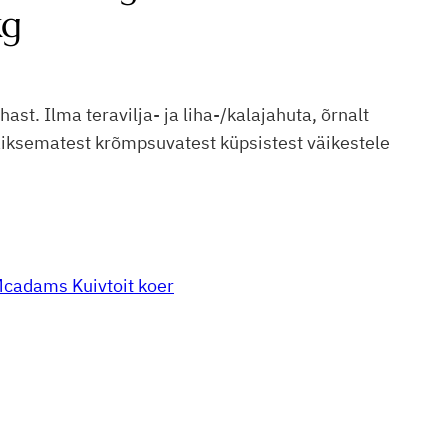
kg
st. Ilma teravilja- ja liha-/kalajahuta, õrnalt
väiksematest krõmpsuvatest küpsistest väikestele
cadams Kuivtoit koer