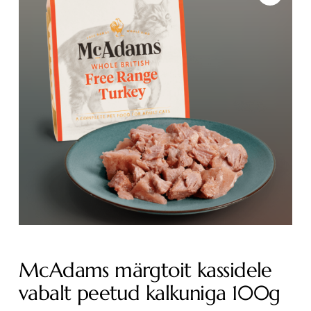
McAdams märgtoit kassidele
vabalt peetud kalkuniga 100g