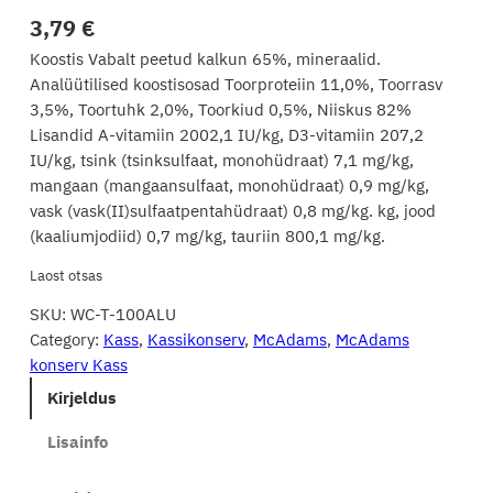
3,79
€
Koostis Vabalt peetud kalkun 65%, mineraalid.
Analüütilised koostisosad Toorproteiin 11,0%, Toorrasv
3,5%, Toortuhk 2,0%, Toorkiud 0,5%, Niiskus 82%
Lisandid A-vitamiin 2002,1 IU/kg, D3-vitamiin 207,2
IU/kg, tsink (tsinksulfaat, monohüdraat) 7,1 mg/kg,
mangaan (mangaansulfaat, monohüdraat) 0,9 mg/kg,
vask (vask(II)sulfaatpentahüdraat) 0,8 mg/kg. kg, jood
(kaaliumjodiid) 0,7 mg/kg, tauriin 800,1 mg/kg.
Laost otsas
SKU:
WC-T-100ALU
Category:
Kass
, 
Kassikonserv
, 
McAdams
, 
McAdams
konserv Kass
Kirjeldus
Lisainfo