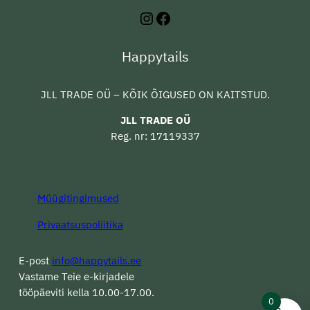
Instagram
Facebook
Happytails
JLL TRADE OÜ – KÕIK ÕIGUSED ON KAITSTUD.
JLL TRADE OÜ
Reg. nr: 17119337
Müügitingimused
Privaatsuspoliitika
E-post
info@happytails.ee
Vastame Teie e-kirjadele
tööpäeviti kella 10.00-17.00.
0