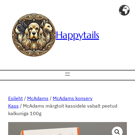
Liigu
sisu
juurde
Happytails
Esileht
/
McAdams
/
McAdams konserv
Kass
/ McAdams märgtoit kassidele vabalt peetud
kalkuniga 100g