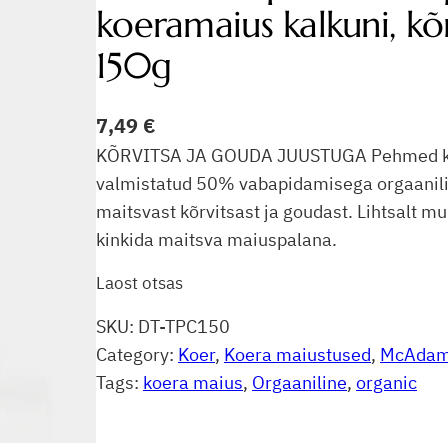
koeramaius kalkuni, kõ
150g
7,49
€
KÕRVITSA JA GOUDA JUUSTUGA Pehmed küps
valmistatud 50% vabapidamisega orgaanilise
maitsvast kõrvitsast ja goudast. Lihtsalt m
kinkida maitsva maiuspalana.
Laost otsas
SKU:
DT-TPC150
Category:
Koer
, 
Koera maiustused
, 
McAda
Tags:
koera maius
, 
Orgaaniline
, 
organic