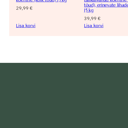
tõud), erinevate lihad
29,99
€
15 kg
39,99
€
Lisa korvi
Lisa korvi