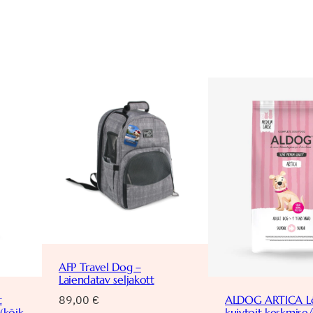
AFP Travel Dog –
Laiendatav seljakott
89,00
€
t
ALDOG ARTICA L
(kõik
kuivtoit keskmise