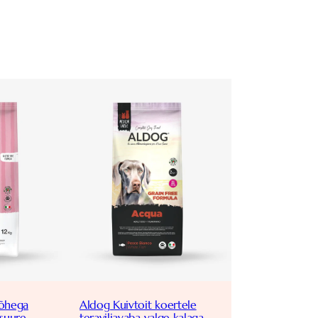
õhega
Aldog Kuivtoit koertele
/suure
teraviljavaba valge kalaga