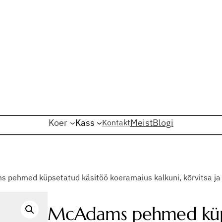
Koer
Kass
Meist
Blogi
Kontakt
 pehmed küpsetatud käsitöö koeramaius kalkuni, kõrvitsa ja
McAdams pehmed küps