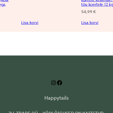
ega,
tõu koertele 12 k
54,99
€
Lisa korvi
Lisa korvi
Instagram
Facebook
Happytails