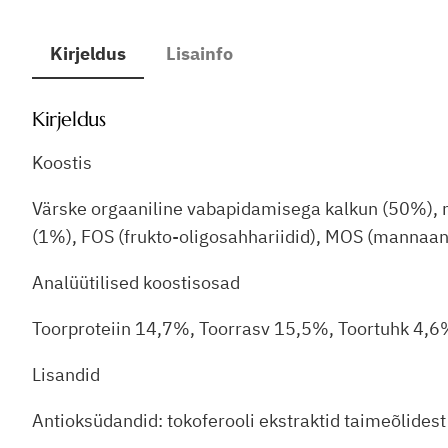
Kirjeldus
Lisainfo
Kirjeldus
Koostis
Värske orgaaniline vabapidamisega kalkun (50%), mag
(1%), FOS (frukto-oligosahhariidid), MOS (mannaan
Analüütilised koostisosad
Toorproteiin 14,7%, Toorrasv 15,5%, Toortuhk 4,6
Lisandid
Antioksüdandid: tokoferooli ekstraktid taimeõlidest