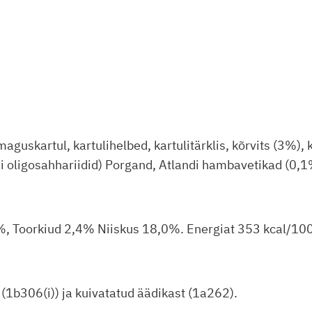
uskartul, kartulihelbed, kartulitärklis, kõrvits (3%), 
i oligosahhariidid) Porgand, Atlandi hambavetikad (0
%, Toorkiud 2,4% Niiskus 18,0%. Energiat 353 kcal/100
 (1b306(i)) ja kuivatatud äädikast (1a262).