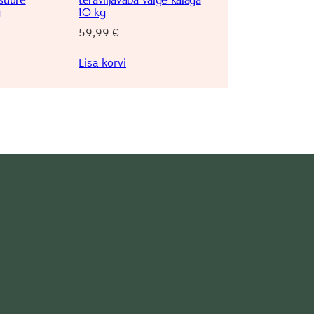
g
10 kg
59,99
€
Lisa korvi