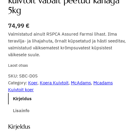
kuivtoit vabalt peetud kanaga
5kg
74,99
€
Valmistatud ainult RSPCA Assured Farmsi lihast. Ilma
teravilja- ja lihajahuta, õrnalt küpsetatud ja hästi seeditav,
valmistatud väiksematest krõmpsuvatest küpsistest
väikesele suule.
Laost otsas
SKU:
SBC-D05
Category:
Koer
, 
Koera Kuivtoit
, 
McAdams
, 
Mcadams
Kuivtoit koer
Kirjeldus
Lisainfo
Kirjeldus