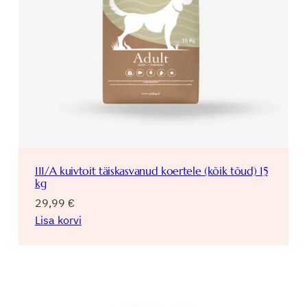
111/A kuivtoit täiskasvanud koertele (kõik tõud) 15
kg
29,99
€
Lisa korvi