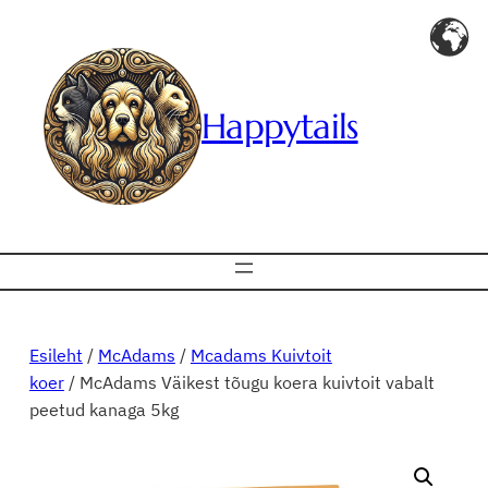
Liigu
sisu
juurde
Happytails
Esileht
/
McAdams
/
Mcadams Kuivtoit
koer
/ McAdams Väikest tõugu koera kuivtoit vabalt
peetud kanaga 5kg