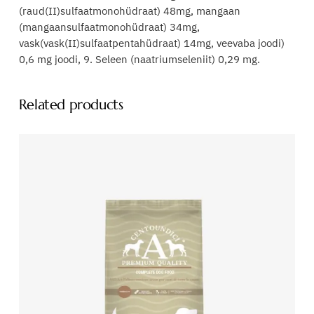
(raud(II)sulfaatmonohüdraat) 48mg, mangaan
(mangaansulfaatmonohüdraat) 34mg,
vask(vask(II)sulfaatpentahüdraat) 14mg, veevaba joodi)
0,6 mg joodi, 9. Seleen (naatriumseleniit) 0,29 mg.
Related products