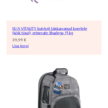
111/A VITALITY kuivtoit täiskasvanud koertele
(kõik tõud), erinevate lihadega, 15 kg
39,99
€
Lisa korvi