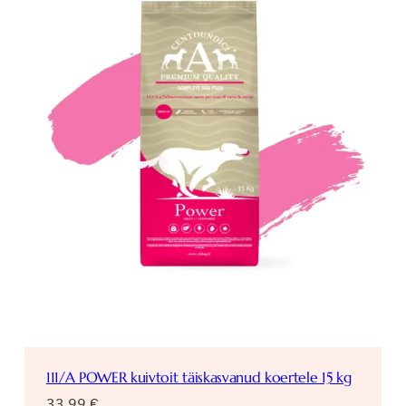
111/A POWER kuivtoit täiskasvanud koertele 15 kg
33,99
€