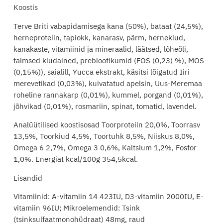
Koostis
Terve Briti vabapidamisega kana (50%), bataat (24,5%),
herneproteiin, tapiokk, kanarasv, pärm, hernekiud,
kanakaste, vitamiinid ja mineraalid, läätsed, lõheõli,
taimsed kiudained, prebiootikumid (FOS (0,23) %), MOS
(0,15%)), saialill, Yucca ekstrakt, käsitsi lõigatud Iiri
merevetikad (0,03%), kuivatatud apelsin, Uus-Meremaa
roheline rannakarp (0,01%), kummel, porgand (0,01%),
jõhvikad (0,01%), rosmariin, spinat, tomatid, lavendel.
Analüütilised koostisosad Toorproteiin 20,0%, Toorrasv
13,5%, Toorkiud 4,5%, Toortuhk 8,5%, Niiskus 8,0%,
Omega 6 2,7%, Omega 3 0,6%, Kaltsium 1,2%, Fosfor
1,0%. Energiat kcal/100g 354,5kcal.
Lisandid
Vitamiinid: A-vitamiin 14 423IU, D3-vitamiin 2000IU, E-
vitamiin 96IU; Mikroelemendid: Tsink
(tsinksulfaatmonohüdraat) 48mg, raud