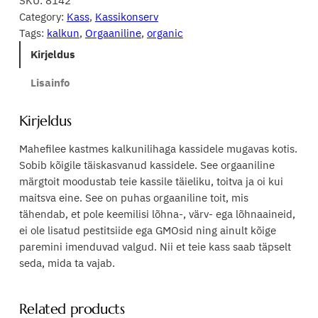
SKU:
8142
Category:
Kass
, 
Kassikonserv
Tags:
kalkun
, 
Orgaaniline
, 
organic
Kirjeldus
Lisainfo
Kirjeldus
Mahefilee kastmes kalkunilihaga kassidele mugavas kotis.
Sobib kõigile täiskasvanud kassidele. See orgaaniline
märgtoit moodustab teie kassile täieliku, toitva ja oi kui
maitsva eine. See on puhas orgaaniline toit, mis
tähendab, et pole keemilisi lõhna-, värv- ega lõhnaaineid,
ei ole lisatud pestitsiide ega GMOsid ning ainult kõige
paremini imenduvad valgud. Nii et teie kass saab täpselt
seda, mida ta vajab.
Related products