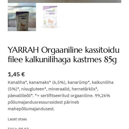
YARRAH Orgaaniline kassitoidu
filee kalkunilihaga kastmes 85g
1,45
€
Kanaliha*, kanamaks* (6,5%), kanarümp*, kalkuniliha
(5%)*, nisugluteen*, mineraalid, hernetärklis*,
päevalilleõli*. *= sertifitseeritud orgaaniline. 99,26%
põllumajandusressurssidest pärineb
mahepõllumajandusest.
Laost otsas