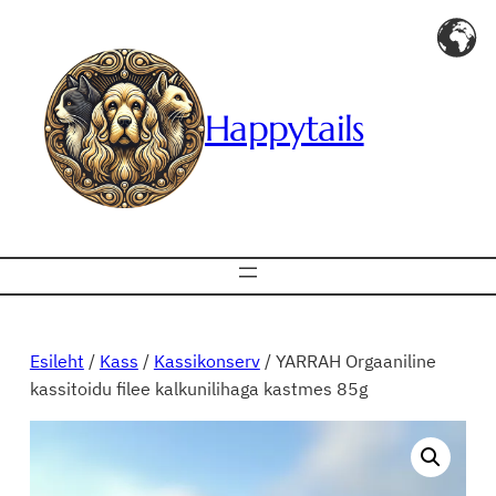
Liigu
sisu
juurde
Happytails
Esileht
/
Kass
/
Kassikonserv
/ YARRAH Orgaaniline
kassitoidu filee kalkunilihaga kastmes 85g