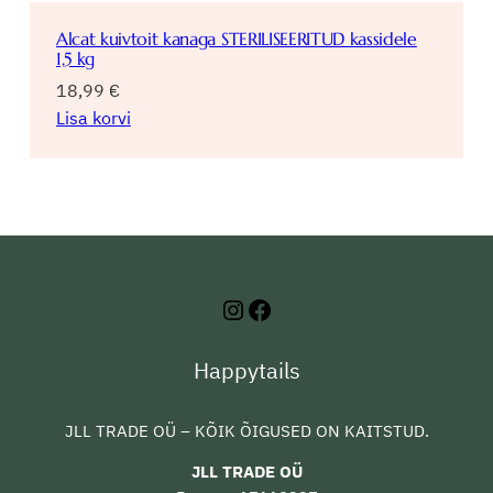
Alcat kuivtoit kanaga STERILISEERITUD kassidele
1,5 kg
18,99
€
Lisa korvi
Instagram
Facebook
Happytails
JLL TRADE OÜ – KÕIK ÕIGUSED ON KAITSTUD.
JLL TRADE OÜ