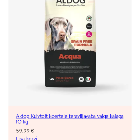
Aldog Kuivtoit koertele teraviljavaba valge kalaga
10 kg
59,99
€
Lisa korvi