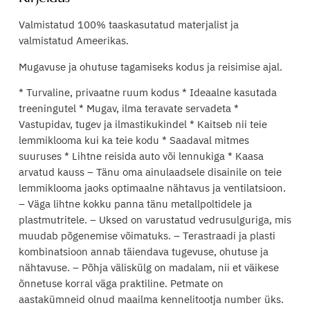
Valmistatud 100% taaskasutatud materjalist ja
valmistatud Ameerikas.
Mugavuse ja ohutuse tagamiseks kodus ja reisimise ajal.
* Turvaline, privaatne ruum kodus * Ideaalne kasutada
treeningutel * Mugav, ilma teravate servadeta *
Vastupidav, tugev ja ilmastikukindel * Kaitseb nii teie
lemmiklooma kui ka teie kodu * Saadaval mitmes
suuruses * Lihtne reisida auto või lennukiga * Kaasa
arvatud kauss – Tänu oma ainulaadsele disainile on teie
lemmiklooma jaoks optimaalne nähtavus ja ventilatsioon.
– Väga lihtne kokku panna tänu metallpoltidele ja
plastmutritele. – Uksed on varustatud vedrusulguriga, mis
muudab põgenemise võimatuks. – Terastraadi ja plasti
kombinatsioon annab täiendava tugevuse, ohutuse ja
nähtavuse. – Põhja väliskülg on madalam, nii et väikese
õnnetuse korral väga praktiline. Petmate on
aastakümneid olnud maailma kennelitootja number üks.