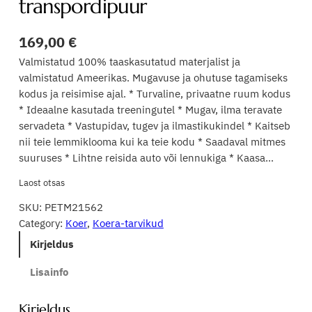
transpordipuur
169,00
€
Valmistatud 100% taaskasutatud materjalist ja
valmistatud Ameerikas. Mugavuse ja ohutuse tagamiseks
kodus ja reisimise ajal. * Turvaline, privaatne ruum kodus
* Ideaalne kasutada treeningutel * Mugav, ilma teravate
servadeta * Vastupidav, tugev ja ilmastikukindel * Kaitseb
nii teie lemmiklooma kui ka teie kodu * Saadaval mitmes
suuruses * Lihtne reisida auto või lennukiga * Kaasa…
Laost otsas
SKU:
PETM21562
Category:
Koer
, 
Koera-tarvikud
Kirjeldus
Lisainfo
Kirjeldus