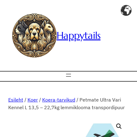
Liigu
sisu
juurde
Happytails
Esileht
/
Koer
/
Koera-tarvikud
/ Petmate Ultra Vari
Kennel L 13,5 – 22,7kg lemmiklooma transpordipuur