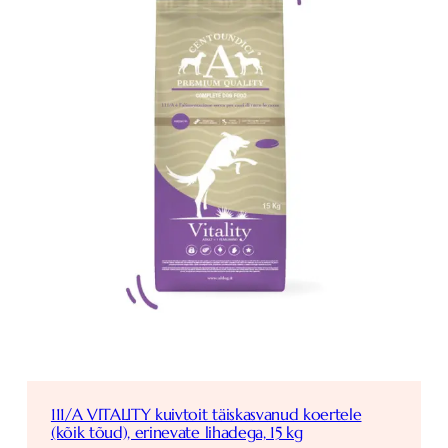
111/A VITALITY kuivtoit täiskasvanud koertele
(kõik tõud), erinevate lihadega, 15 kg