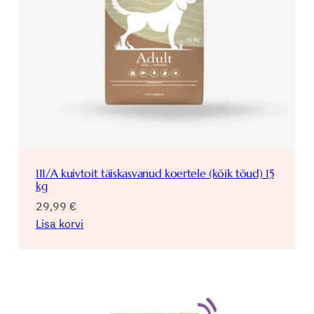
111/A kuivtoit täiskasvanud koertele (kõik tõud) 15
kg
29,99
€
Lisa korvi