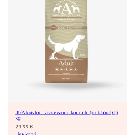
e
s
e
g
a
4
0
0
g
k
o
g
u
s
111/A kuivtoit täiskasvanud koertele (kõik tõud) 15
kg
29,99
€
Lisa korvi