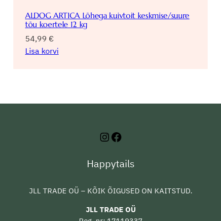
ALDOG ARTICA Lõhega kuivtoit keskmise/suure
tõu koertele 12 kg
54,99
€
Lisa korvi
Instagram
Facebook
Happytails
JLL TRADE OÜ – KÕIK ÕIGUSED ON KAITSTUD.
JLL TRADE OÜ
Reg. nr: 17119337