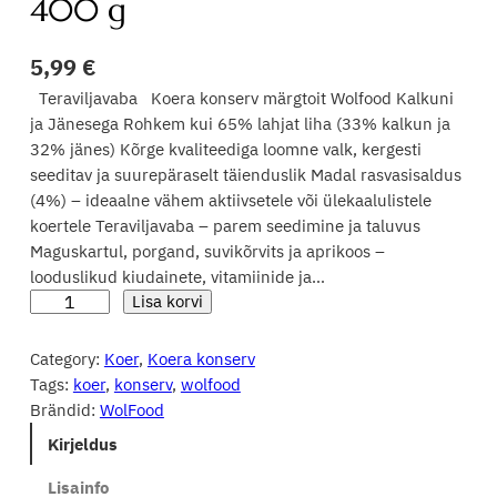
400 g
5,99
€
Teraviljavaba Koera konserv märgtoit Wolfood Kalkuni
ja Jänesega Rohkem kui 65% lahjat liha (33% kalkun ja
32% jänes) Kõrge kvaliteediga loomne valk, kergesti
seeditav ja suurepäraselt täienduslik Madal rasvasisaldus
(4%) – ideaalne vähem aktiivsetele või ülekaalulistele
koertele Teraviljavaba – parem seedimine ja taluvus
Maguskartul, porgand, suvikõrvits ja aprikoos –
looduslikud kiudainete, vitamiinide ja…
T
Lisa korvi
e
r
Category:
Koer
, 
Koera konserv
a
Tags:
koer
, 
konserv
, 
wolfood
v
Brändid:
WolFood
i
Kirjeldus
l
j
Lisainfo