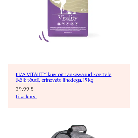
111/A VITALITY kuivtoit täiskasvanud koertele
(kõik tõud), erinevate lihadega, 15 kg
39,99
€
Lisa korvi