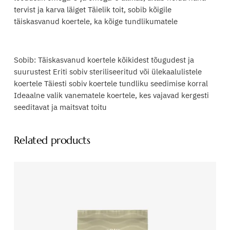
tervist ja karva läiget Täielik toit, sobib kõigile
W
täiskasvanud koertele, ka kõige tundlikumatele
O
L
F
O
Sobib: Täiskasvanud koertele kõikidest tõugudest ja
O
suurustest Eriti sobiv steriliseeritud või ülekaalulistele
D
koertele Täiesti sobiv koertele tundliku seedimise korral
k
Ideaalne valik vanematele koertele, kes vajavad kergesti
a
seeditavat ja maitsvat toitu
l
k
Related products
u
n
i
j
a
j
ä
n