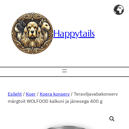
Liigu
sisu
juurde
Happytails
Esileht
/
Koer
/
Koera konserv
/ Teraviljavabakonserv
märgtoit WOLFOOD kalkuni ja jänesega 400 g