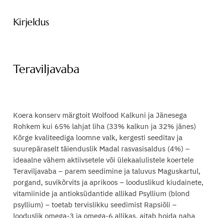
a
v
Kirjeldus
a
b
a
k
Teraviljavaba
o
n
s
e
Koera konserv märgtoit Wolfood Kalkuni ja Jänesega
r
Rohkem kui 65% lahjat liha (33% kalkun ja 32% jänes)
v
Kõrge kvaliteediga loomne valk, kergesti seeditav ja
m
suurepäraselt täienduslik Madal rasvasisaldus (4%) –
ä
ideaalne vähem aktiivsetele või ülekaalulistele koertele
r
Teraviljavaba – parem seedimine ja taluvus Maguskartul,
g
porgand, suvikõrvits ja aprikoos – looduslikud kiudainete,
t
vitamiinide ja antioksüdantide allikad Psyllium (blond
o
psyllium) – toetab tervislikku seedimist Rapsiõli –
i
looduslik omega-3 ja omega-6 allikas, aitab hoida naha
t