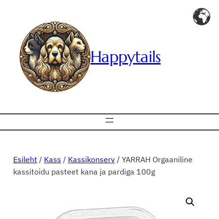
Liigu
sisu
juurde
Happytails
Esileht
/
Kass
/
Kassikonserv
/ YARRAH Orgaaniline
kassitoidu pasteet kana ja pardiga 100g