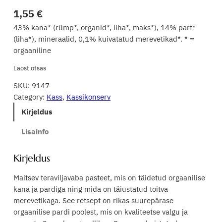
1,55
€
43% kana* (rümp*, organid*, liha*, maks*), 14% part*
(liha*), mineraalid, 0,1% kuivatatud merevetikad*. * =
orgaaniline
Laost otsas
SKU:
9147
Category:
Kass
, 
Kassikonserv
Kirjeldus
Lisainfo
Kirjeldus
Maitsev teraviljavaba pasteet, mis on täidetud orgaanilise
kana ja pardiga ning mida on täiustatud toitva
merevetikaga. See retsept on rikas suurepärase
orgaanilise pardi poolest, mis on kvaliteetse valgu ja