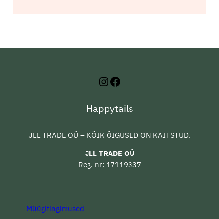
Instagram
Facebook
Happytails
JLL TRADE OÜ – KÕIK ÕIGUSED ON KAITSTUD.
JLL TRADE OÜ
Reg. nr: 17119337
Müügitingimused