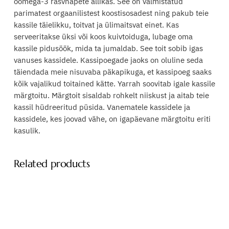
oomega-3 rasvhapete allikas. See on valmistatud
parimatest orgaanilistest koostisosadest ning pakub teie
kassile täielikku, toitvat ja ülimaitsvat einet. Kas
serveeritakse üksi või koos kuivtoiduga, lubage oma
kassile pidusöök, mida ta jumaldab. See toit sobib igas
vanuses kassidele. Kassipoegade jaoks on oluline seda
täiendada meie nisuvaba päkapikuga, et kassipoeg saaks
kõik vajalikud toitained kätte. Yarrah soovitab igale kassile
märgtoitu. Märgtoit sisaldab rohkelt niiskust ja aitab teie
kassil hüdreeritud püsida. Vanematele kassidele ja
kassidele, kes joovad vähe, on igapäevane märgtoitu eriti
kasulik.
Related products