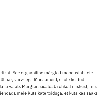
vetikat. See orgaaniline märgtoit moodustab teie
lõhna-, värv- ega lõhnaaineid, ei ole lisatud
 ta vajab. Märgtoit sisaldab rohkelt niiskust, mis
täiendada meie Kutsikate toiduga, et kutsikas saaks