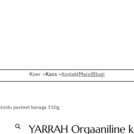
Koer
Kass
Meist
Blogi
Kontakt
atoidu pasteet kanaga 150g
YARRAH Orgaaniline k