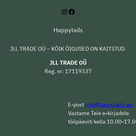
Instagram
Facebook
Happytails
JLL TRADE OÜ – KÕIK ÕIGUSED ON KAITSTUD.
JLL TRADE OÜ
Reg. nr: 17119337
E-post
info@happytails.ee
Vastame Teie e-kirjadele
tööpäeviti kella 10.00-17.0