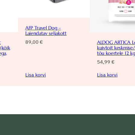
AFP Travel Dog –
Laiendatav seljakott
89,00
€
t
ALDOG ARTICA L
(kõik
kuivtoit keskmise
ega,
tõu koertele 12 k
54,99
€
Lisa korvi
Lisa korvi