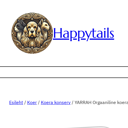
Liigu
sisu
juurde
Happytails
Esileht
/
Koer
/
Koera konserv
/ YARRAH Orgaaniline koer