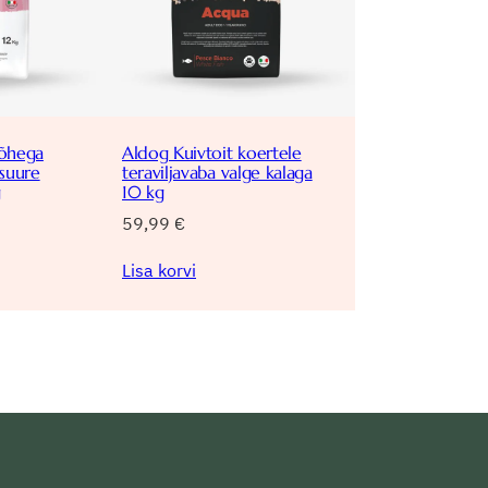
õhega
Aldog Kuivtoit koertele
/suure
teraviljavaba valge kalaga
g
10 kg
59,99
€
Lisa korvi