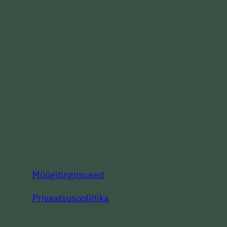
Müügitingimused
Privaatsuspoliitika