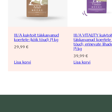
111/A kuivtoit täiskasvanud
111/A VITALITY kuivtoi
koertele (kõik tõud) 15 kg
täiskasvanud koertele 
tõud), erinevate lihad
29,99
€
15 kg
39,99
€
Lisa korvi
Lisa korvi