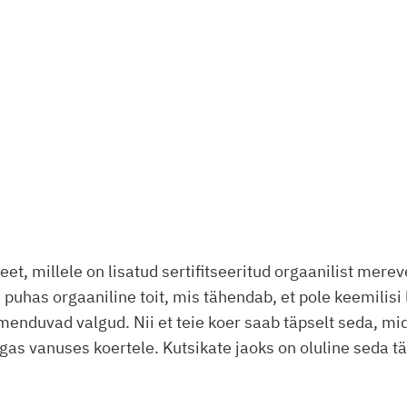
et, millele on lisatud sertifitseeritud orgaanilist mere
on puhas orgaaniline toit, mis tähendab, et pole keemilisi 
enduvad valgud. Nii et teie koer saab täpselt seda, mida
 igas vanuses koertele. Kutsikate jaoks on oluline seda 