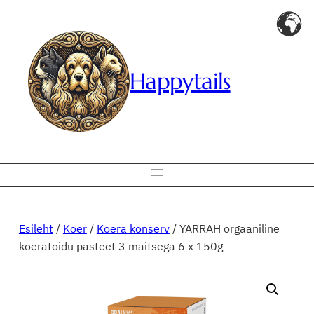
Liigu
sisu
juurde
Happytails
Esileht
/
Koer
/
Koera konserv
/ YARRAH orgaaniline
koeratoidu pasteet 3 maitsega 6 x 150g