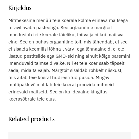
Kirjeldus
Mitmekesine menüü teie koerale kolme erineva maitsega
teraviljavaba pasteetiga. See orgaaniline märgtoit
moodustab teie koerale täieliku, toitva ja oi kui maitsva
eine. See on puhas orgaaniline toit, mis tähendab, et see
ei sisalda keemilisi lõhna-, värv- ega lõhnaaineid, ei ole
lisatud pestitsiide ega GMO-sid ning ainult kõige paremini
imenduvaid taimseid valke. Nii et teie koer saab täpselt
seda, mida ta vajab. Märgtoit sisaldab rohkelt niiskust,
mis aitab teie koeral hüdreeritud püsida. Mugav
multipakk võimaldab teie koeral proovida mitmeid
erinevaid maitseid. See on ka ideaalne kingitus
koerasõbrale teie elus.
Related products