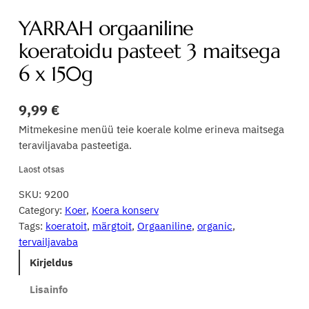
YARRAH orgaaniline
koeratoidu pasteet 3 maitsega
6 x 150g
9,99
€
Mitmekesine menüü teie koerale kolme erineva maitsega
teraviljavaba pasteetiga.
Laost otsas
SKU:
9200
Category:
Koer
, 
Koera konserv
Tags:
koeratoit
, 
märgtoit
, 
Orgaaniline
, 
organic
, 
tervailjavaba
Kirjeldus
Lisainfo