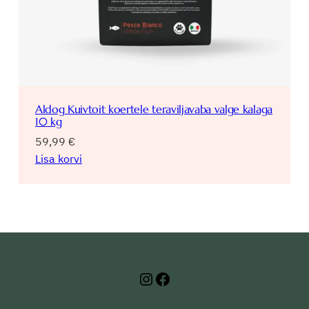
Aldog Kuivtoit koertele teraviljavaba valge kalaga
10 kg
59,99
€
Lisa korvi
Instagram
Facebook