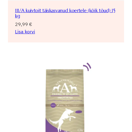
111/A kuivtoit täiskasvanud koertele (kõik tõud) 15
kg
29,99
€
Lisa korvi