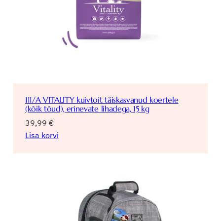
111/A VITALITY kuivtoit täiskasvanud koertele
(kõik tõud), erinevate lihadega, 15 kg
39,99
€
Lisa korvi