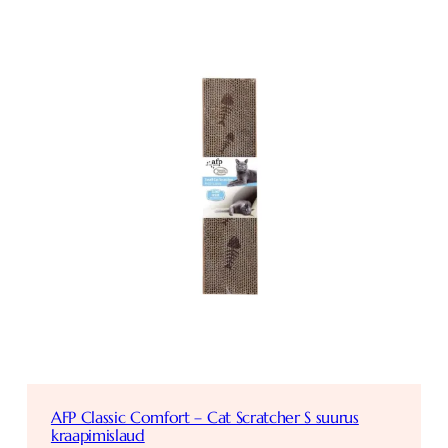
AFP Classic Comfort – Cat Scratcher S suurus
kraapimislaud