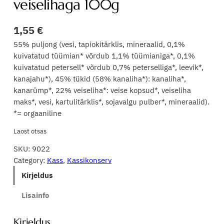
veiselihaga 100g
1,55
€
55% puljong (vesi, tapiokitärklis, mineraalid, 0,1%
kuivatatud tüümian* võrdub 1,1% tüümianiga*, 0,1%
kuivatatud petersell* võrdub 0,7% peterselliga*, leevik*,
kanajahu*), 45% tükid (58% kanaliha*): kanaliha*,
kanarümp*, 22% veiseliha*: veise kopsud*, veiseliha
maks*, vesi, kartulitärklis*, sojavalgu pulber*, mineraalid).
*= orgaaniline
Laost otsas
SKU:
9022
Category:
Kass
, 
Kassikonserv
Kirjeldus
Lisainfo
Kirjeldus