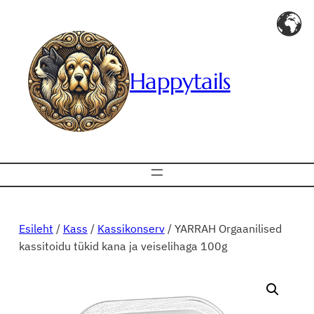
Liigu
sisu
juurde
Happytails
Esileht
/
Kass
/
Kassikonserv
/ YARRAH Orgaanilised
kassitoidu tükid kana ja veiselihaga 100g