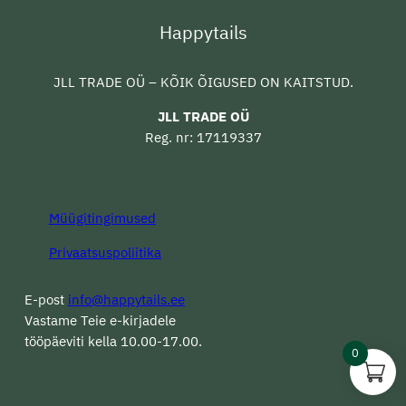
Happytails
JLL TRADE OÜ – KÕIK ÕIGUSED ON KAITSTUD.
JLL TRADE OÜ
Reg. nr: 17119337
Müügitingimused
Privaatsuspoliitika
E-post
info@happytails.ee
Vastame Teie e-kirjadele
tööpäeviti kella 10.00-17.00.
0