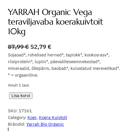
YARRAH Organic Vega
teraviljavaba koerakuivtoit
10kg
87,99
€
52,79
€
Sojaoad*, rohelised herned*, tapiokk*, kookosrasv*,
riisiproteiin*, lupiin*, päevalilleseemnekestad*,
mineraalid, õllepärm, baobab*, kuivatatud merevetikad*.
* = orgaaniline.
Ainult 1 laos
Y
Lisa korvi
A
R
SKU:
17161
R
Category:
Koer
, 
Koera Kuivtoit
A
Brändid:
Yarrah Bio Organic
H