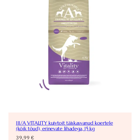
111/A VITALITY kuivtoit täiskasvanud koertele
(kõik tõud), erinevate lihadega, 15 kg
39,99
€