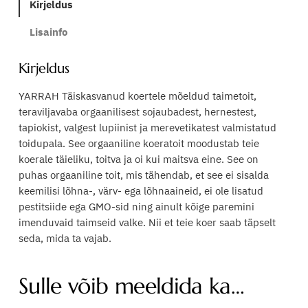
Kirjeldus
O
r
Lisainfo
g
a
Kirjeldus
n
i
YARRAH Täiskasvanud koertele mõeldud taimetoit,
c
teraviljavaba orgaanilisest sojaubadest, hernestest,
V
tapiokist, valgest lupiinist ja merevetikatest valmistatud
e
toidupala. See orgaaniline koeratoit moodustab teie
g
koerale täieliku, toitva ja oi kui maitsva eine. See on
a
puhas orgaaniline toit, mis tähendab, et see ei sisalda
t
keemilisi lõhna-, värv- ega lõhnaaineid, ei ole lisatud
e
pestitsiide ega GMO-sid ning ainult kõige paremini
r
imenduvaid taimseid valke. Nii et teie koer saab täpselt
a
seda, mida ta vajab.
v
i
Sulle võib meeldida ka…
l
j