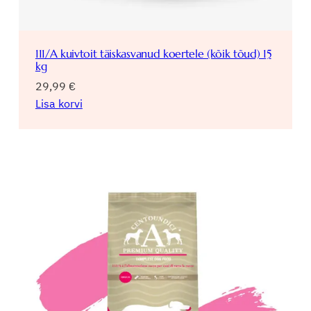
111/A kuivtoit täiskasvanud koertele (kõik tõud) 15
kg
29,99
€
Lisa korvi