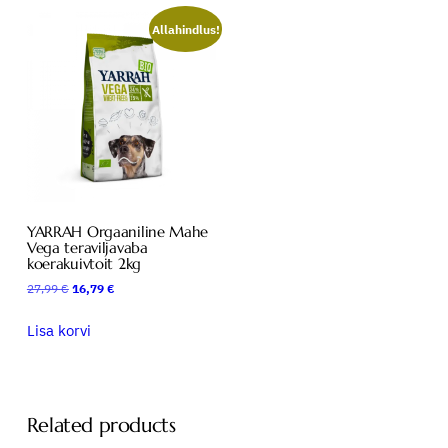
a
v
Allahindlus!
a
b
a
k
o
e
r
a
YARRAH Orgaaniline Mahe
k
Vega teraviljavaba
u
koerakuivtoit 2kg
i
27,99
€
16,79
€
v
t
Lisa korvi
o
i
t
1
Related products
0