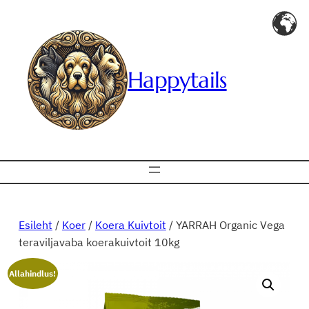
Liigu
sisu
juurde
Happytails
Esileht
/
Koer
/
Koera Kuivtoit
/ YARRAH Organic Vega
teraviljavaba koerakuivtoit 10kg
Allahindlus!