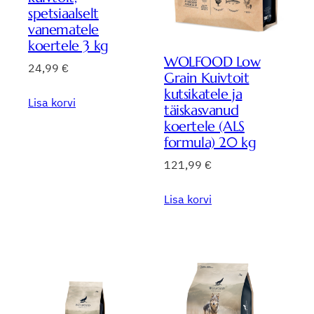
spetsiaalselt
vanematele
koertele 3 kg
WOLFOOD Low
24,99
€
Grain Kuivtoit
kutsikatele ja
Lisa korvi
täiskasvanud
koertele (ALS
formula) 20 kg
121,99
€
Lisa korvi