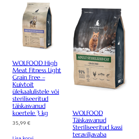
WOLFOOD High
Meat Fitness Light
Grain Free –
Kuivtoit
ülekaalulistele või
steriliseeritud
täiskasvanud
WOLFOOD
koertele 3 kg
Täiskasvanud
35,99
€
Steriliseeritud kassi
teraviljavaba
Lisa korvi