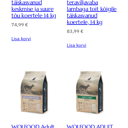
täiskasvanud
teraviljavaba
keskmise ja suure
lambaga toit kõigile
tõu koertele 14 kg
täiskasvanud
koertele, 14 kg
74,99
€
83,99
€
Lisa korvi
Lisa korvi
WOLFOOD Adult
WOLFOOD ADULT