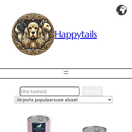
Happytails
Otsing
Otsing