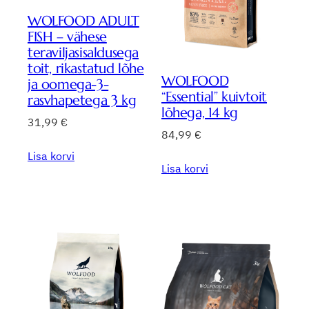
WOLFOOD ADULT
FISH – vähese
teraviljasisaldusega
toit, rikastatud lõhe
WOLFOOD
ja oomega-3-
“Essential” kuivtoit
rasvhapetega 3 kg
lõhega, 14 kg
31,99
€
84,99
€
Lisa korvi
Lisa korvi