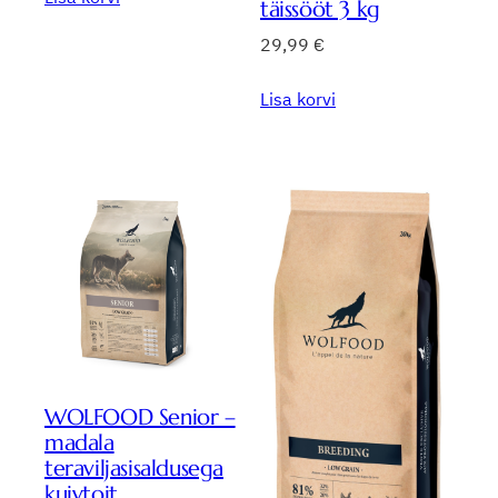
täissööt 3 kg
29,99
€
Lisa korvi
WOLFOOD Senior –
madala
teraviljasisaldusega
kuivtoit,