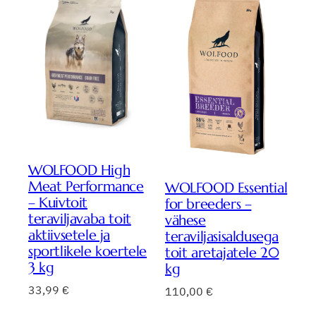
WOLFOOD High
Meat Performance
WOLFOOD Essential
– Kuivtoit
for breeders –
teraviljavaba toit
vähese
aktiivsetele ja
teraviljasisaldusega
sportlikele koertele
toit aretajatele 20
3 kg
kg
33,99
€
110,00
€