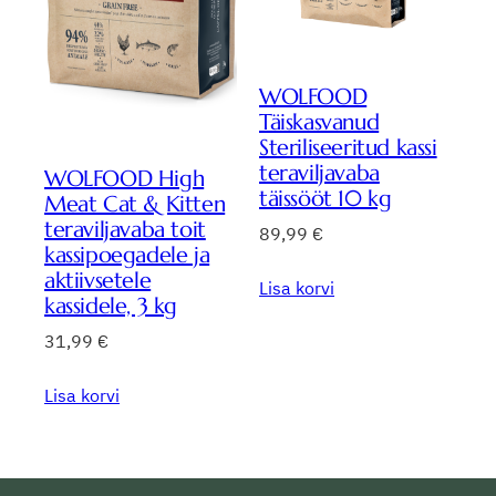
WOLFOOD
Täiskasvanud
Steriliseeritud kassi
teraviljavaba
WOLFOOD High
täissööt 10 kg
Meat Cat & Kitten
teraviljavaba toit
89,99
€
kassipoegadele ja
aktiivsetele
Lisa korvi
kassidele, 3 kg
31,99
€
Lisa korvi