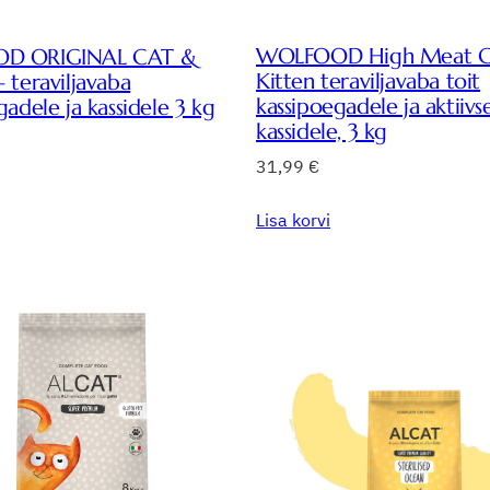
WOLFOOD High Meat C
D ORIGINAL CAT &
Kitten teraviljavaba toit
 teraviljavaba
kassipoegadele ja aktiivs
gadele ja kassidele 3 kg
kassidele, 3 kg
31,99
€
Lisa korvi