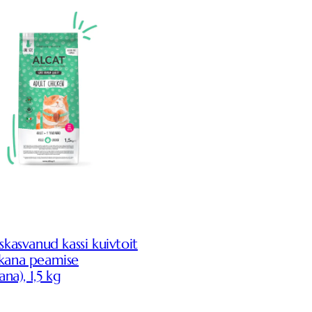
skasvanud kassi kuivtoit
(kana peamise
ana), 1,5 kg