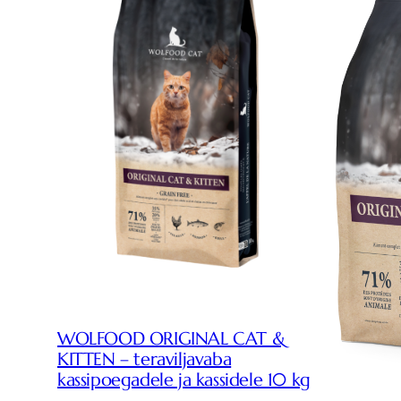
WOLFOOD ORIGINAL CAT &
KITTEN – teraviljavaba
kassipoegadele ja kassidele 10 kg