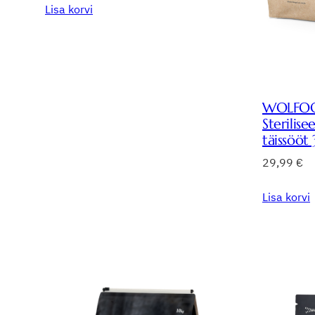
Lisa korvi
WOLFOOD
Sterilise
täissööt 
29,99
€
Lisa korvi