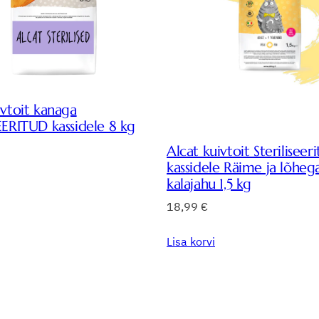
ivtoit kanaga
EERITUD kassidele 8 kg
Alcat kuivtoit Steriliseer
kassidele Räime ja lõheg
kalajahu 1,5 kg
18,99
€
Lisa korvi