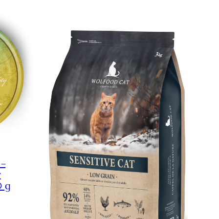
 –
v
0 g