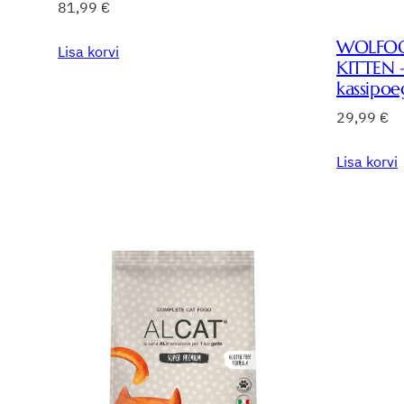
81,99
€
WOLFOO
Lisa korvi
KITTEN –
kassipoe
29,99
€
Lisa korvi