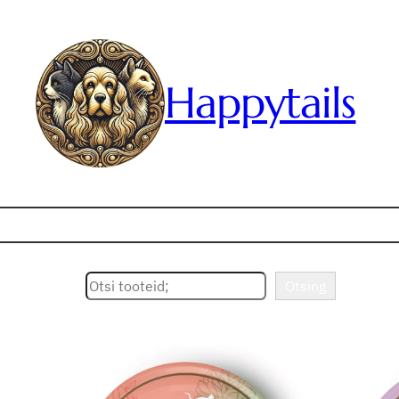
Happytails
Otsing
Otsing