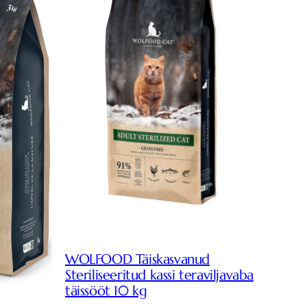
WOLFOOD Täiskasvanud
Steriliseeritud kassi teraviljavaba
täissööt 10 kg