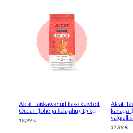
Alcat Täiskasvanud kassi kuivtoit
Alcat Täi
Ocean (lõhe ja kalajahu), 1,5 kg
kanaga 
valgiallik
18,99
€
17,99
€