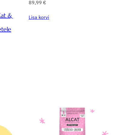
89,99
€
at &
Lisa korvi
etele