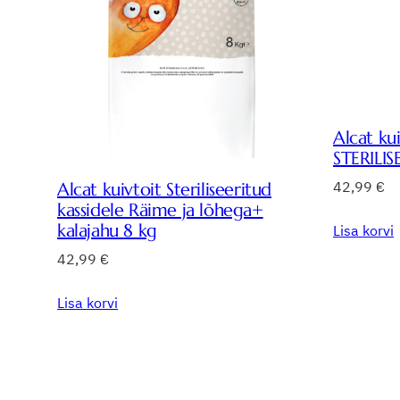
Alcat ku
STERILIS
42,99
€
Alcat kuivtoit Steriliseeritud
kassidele Räime ja lõhega+
kalajahu 8 kg
Lisa korvi
42,99
€
Lisa korvi