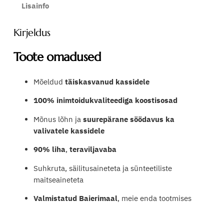
l
Lisainfo
i
s
Kirjeldus
R
a
Toote omadused
b
b
Mõeldud
täiskasvanud kassidele
i
t
100% inimtoidukvaliteediga koostisosad
&
T
Mõnus lõhn ja
suurepärane söödavus ka
u
valivatele kassidele
r
90% liha
,
teraviljavaba
k
e
Suhkruta, säilitusaineteta ja sünteetiliste
y
maitseaineteta
–
j
Valmistatud Baierimaal
, meie enda tootmises
ä
n