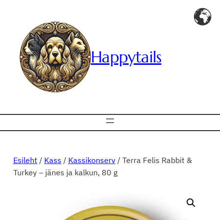
Liigu
sisu
juurde
Happytails
Esileht
/
Kass
/
Kassikonserv
/ Terra Felis Rabbit &
Turkey – jänes ja kalkun, 80 g