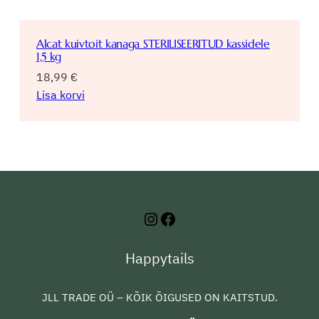
Alcat kuivtoit kanaga STERILISEERITUD kassidele
1,5 kg
18,99
€
Lisa korvi
Instagram
Facebook
Happytails
JLL TRADE OÜ – KÕIK ÕIGUSED ON KAITSTUD.