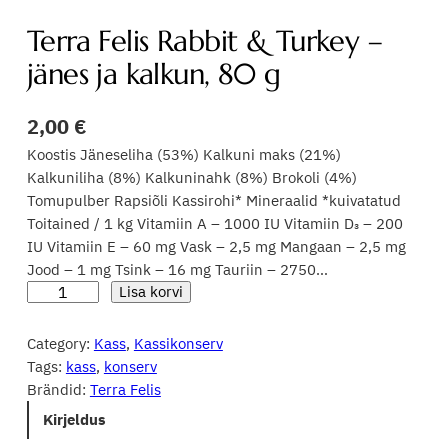
Terra Felis Rabbit & Turkey –
jänes ja kalkun, 80 g
2,00
€
Koostis Jäneseliha (53%) Kalkuni maks (21%)
Kalkuniliha (8%) Kalkuninahk (8%) Brokoli (4%)
Tomupulber Rapsiõli Kassirohi* Mineraalid *kuivatatud
Toitained / 1 kg Vitamiin A – 1000 IU Vitamiin D₃ – 200
IU Vitamiin E – 60 mg Vask – 2,5 mg Mangaan – 2,5 mg
Jood – 1 mg Tsink – 16 mg Tauriin – 2750…
T
Lisa korvi
e
r
Category:
Kass
, 
Kassikonserv
r
Tags:
kass
, 
konserv
a
Brändid:
Terra Felis
F
Kirjeldus
e