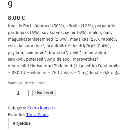
g
8,00
€
Koostis Part südamed (50%), kõrvits (12%), porgandid,
pardimaks (6%), suvikõrvits, seller (5%), melon, õun,
maguskastaniseemned (1,5%), maasikas (1%), rapsiõli,
ostra kestapulber*, pruulipärm*, leedripärg* (0,4%),
psylliumi seemned*, tüümian*, võilill*, mineraalne
savikivi*, petersell*, Andide sool, merevetikas*,
mineraalid.*kuivatatud Toitained (1 kg kohta) D₃-vitamiin
– 350 IU E-vitamiin – 75 IU Vask – 1 mg Jood – 0,8 mg…
Saadaval järeltellimisel
T
Lisa korvi
e
r
Category:
Koera konserv
r
Brändid:
Terra Canis
a
Kirjeldus
C