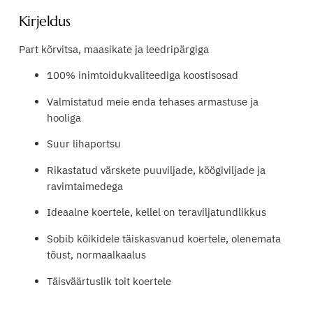
a
Kirjeldus
n
i
Part kõrvitsa, maasikate ja leedripärgiga
s
G
100% inimtoidukvaliteediga koostisosad
r
Valmistatud meie enda tehases armastuse ja
a
hooliga
i
n
Suur lihaportsu
-
F
Rikastatud värskete puuviljade, köögiviljade ja
r
ravimtaimedega
e
Ideaalne koertele, kellel on teraviljatundlikkus
e
m
Sobib kõikidele täiskasvanud koertele, olenemata
e
tõust, normaalkaalus
n
u
Täisväärtuslik toit koertele
d
u