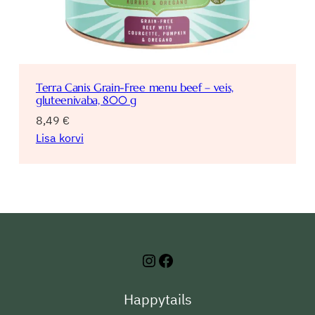
Terra Canis Grain-Free menu beef – veis,
gluteenivaba, 800 g
8,49
€
Lisa korvi
Instagram
Facebook
Happytails