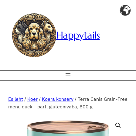
Liigu
sisu
juurde
Happytails
Esileht
/
Koer
/
Koera konserv
/ Terra Canis Grain-Free
menu duck – part, gluteenivaba, 800 g