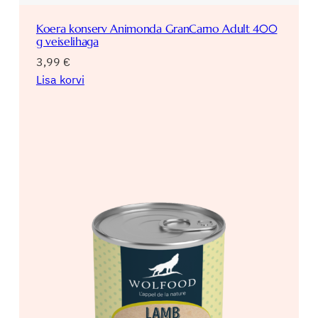
a
,
Koera konserv Animonda GranCarno Adult 400
8
g veiselihaga
0
3,99
€
0
Lisa korvi
g
k
o
g
u
s